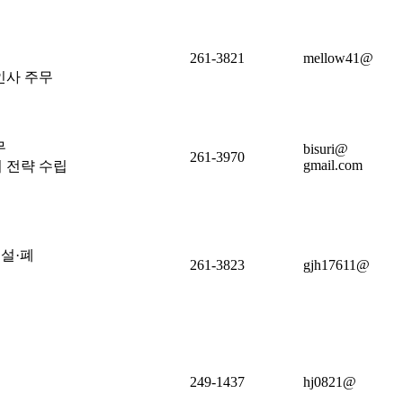
261-3821
mellow41@
인사 주무
무
bisuri@
261-3970
gmail.com
 전략 수립
 설·폐
261-3823
gjh17611@
249-1437
hj0821@