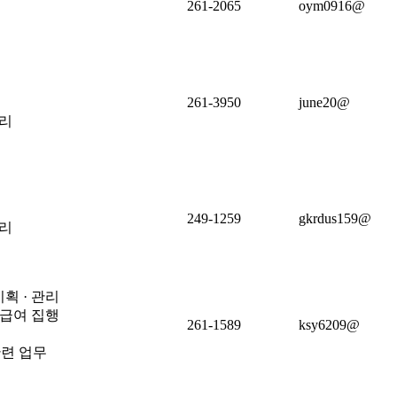
261-2065
oym0916@
261-3950
june20@
관리
249-1259
gkrdus159@
관리
획 · 관리
 급여 집행
261-1589
ksy6209@
관련 업무